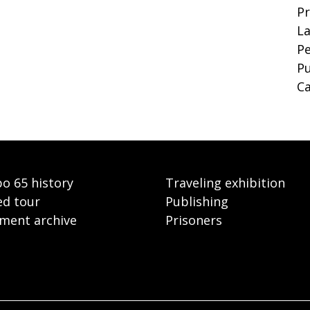
P
La
Pe
Pu
Ca
o 65 history
Traveling exhibition
ed tour
Publishing
ment archive
Prisoners