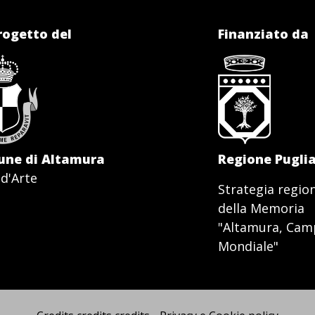
rogetto del
Finanziato da
ne di Altamura
Regione Pugli
 d'Arte
Strategia regiona
della Memoria
"Altamura, Campo
Mondiale"