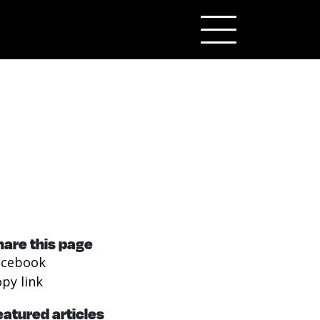
hare this page
acebook
py link
eatured articles