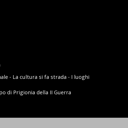
a
le - La cultura si fa strada - I luoghi
 di Prigionia della II Guerra