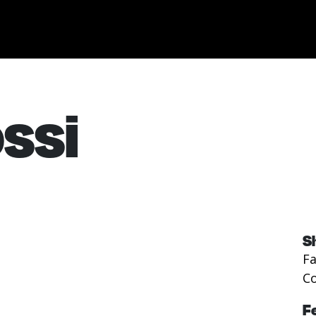
ssi
S
F
Co
F