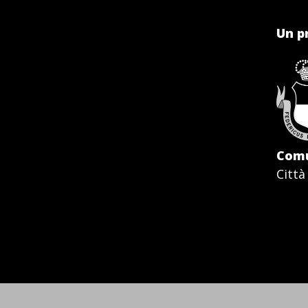
Un p
Comu
Città