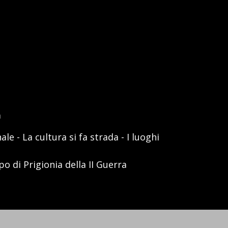
a
le - La cultura si fa strada - I luoghi
 di Prigionia della II Guerra