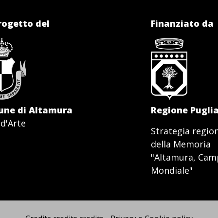
rogetto del
Finanziato da
ne di Altamura
Regione Pugli
 d'Arte
Strategia regiona
della Memoria
"Altamura, Campo
Mondiale"