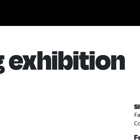
 exhibition
S
F
Co
F