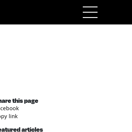
hare this page
acebook
py link
eatured articles