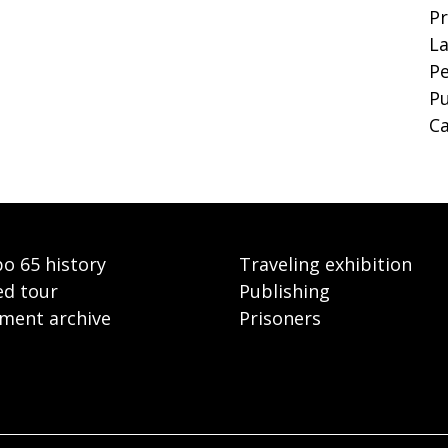
P
La
Pe
Pu
Ca
o 65 history
Traveling exhibition
ed tour
Publishing
ment archive
Prisoners